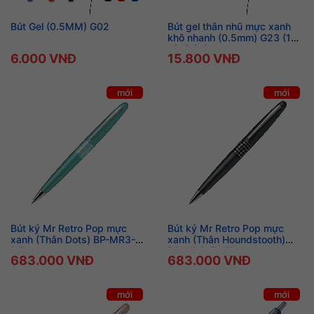
Bút Gel (0.5MM) G02
Bút gel thân nhũ mực xanh
khô nhanh (0.5mm) G23 (12
cây/hộp)
6.000 VNĐ
15.800 VNĐ
mới
mới
Bút ký Mr Retro Pop mực
Bút ký Mr Retro Pop mực
xanh (Thân Dots) BP-MR3-F-
xanh (Thân Houndstooth)
DT-L
BP-MR3-F-HT-L
683.000 VNĐ
683.000 VNĐ
mới
mới