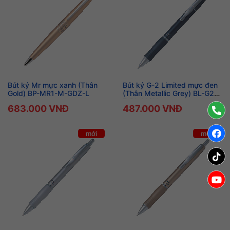
Bút ký Mr mực xanh (Thân
Bút ký G-2 Limited mực đen
Gold) BP-MR1-M-GDZ-L
(Thân Metallic Grey) BL-G2L-
7-BL-MGY
683.000 VNĐ
487.000 VNĐ
mới
mới