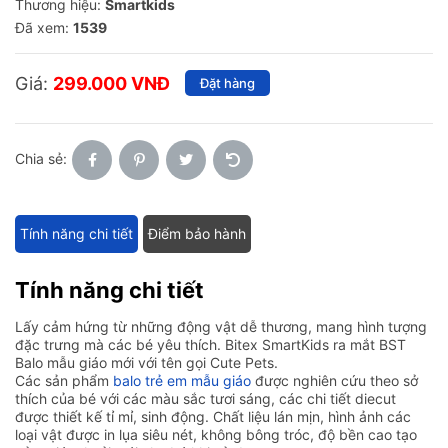
Thương hiệu:
Smartkids
Đã xem:
1539
Giá:
299.000 VNĐ
Đặt hàng
Chia sẻ:
Tính năng chi tiết
Điểm bảo hành
Tính năng chi tiết
Lấy cảm hứng từ những động vật dễ thương, mang hình tượng
đặc trưng mà các bé yêu thích. Bitex SmartKids ra mắt BST
Balo mẫu giáo mới với tên gọi Cute Pets.
Các sản phẩm
balo trẻ em mẫu giáo
được nghiên cứu theo sở
thích của bé với các màu sắc tươi sáng, các chi tiết diecut
được thiết kế tỉ mỉ, sinh động. Chất liệu lán mịn, hình ảnh các
loại vật được in lụa siêu nét, không bông tróc, độ bền cao tạo