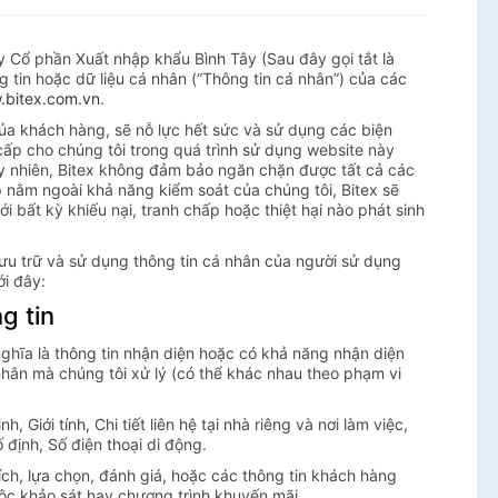
 Cổ phần Xuất nhập khẩu Bình Tây (Sau đây gọi tắt là
ng tin hoặc dữ liệu cá nhân (“Thông tin cá nhân”) của các
bitex.com.vn
.
ủa khách hàng, sẽ nỗ lực hết sức và sử dụng các biện
ấp cho chúng tôi trong quá trình sử dụng website này
uy nhiên, Bitex không đảm bảo ngăn chặn được tất cả các
p nằm ngoài khả năng kiểm soát của chúng tôi, Bitex sẽ
i bất kỳ khiếu nại, tranh chấp hoặc thiệt hại nào phát sinh
lưu trữ và sử dụng thông tin cá nhân của người sử dụng
ới đây:
g tin
nghĩa là thông tin nhận diện hoặc có khả năng nhận diện
nhân mà chúng tôi xử lý (có thể khác nhau theo phạm vi
ới tính, Chi tiết liên hệ tại nhà riêng và nơi làm việc,
ố định, Số điện thoại di động.
, lựa chọn, đánh giá, hoặc các thông tin khách hàng
ộc khảo sát hay chương trình khuyến mãi.