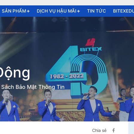
SẢN PHẨM
DỊCH VỤ HẬU MÃI
TIN TỨC
BITEXED
 Động
h Sách Bảo Mật Thông Tin
Chia sẻ