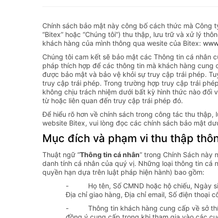
Chính sách bảo mật này công bố cách thức mà Công ty
“Bitex” hoặc “Chúng tôi”) thu thập, lưu trữ và xử lý thô
khách hàng của mình thông qua wesite của Bitex:
www.
Chúng tôi cam kết sẽ bảo mật các Thông tin cá nhân c
pháp thích hợp để các thông tin mà khách hàng cung c
được bảo mật và bảo vệ khỏi sự truy cập trái phép. T
truy cập trái phép. Trong trường hợp truy cập trái phé
không chịu trách nhiệm dưới bất kỳ hình thức nào đối vớ
từ hoặc liên quan đến truy cập trái phép đó.
Để hiểu rõ hơn về chính sách trong công tác thu thập, 
website Bitex, vui lòng đọc các chính sách bảo mật dư
Mục đích và phạm vi thu thập thôn
Thuật ngữ “
Thông tin cá nhân
” trong Chính Sách này 
danh tính cá nhân của quý vị. Những loại thông tin cá 
quyền hạn dựa trên luật pháp hiện hành) bao gồm:
- Họ tên, Số CMND hoặc hộ chiếu, Ngày sinh, Gi
Địa chỉ giao hàng, Địa chỉ email, Số điện thoại c
- Thông tin khách hàng cung cấp về sở thích
đồng ý cung cấp trong khi tham gia vào các cu