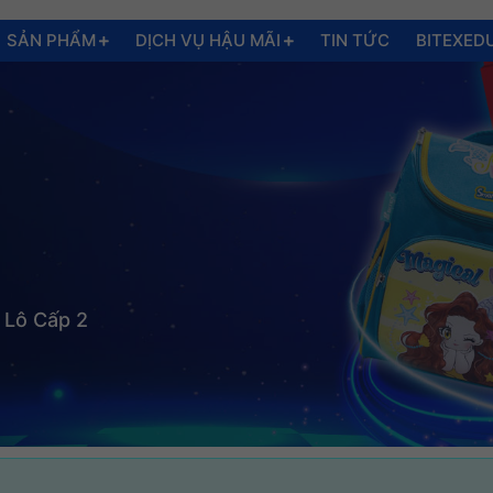
SẢN PHẨM
DỊCH VỤ HẬU MÃI
TIN TỨC
BITEXED
 Lô Cấp 2