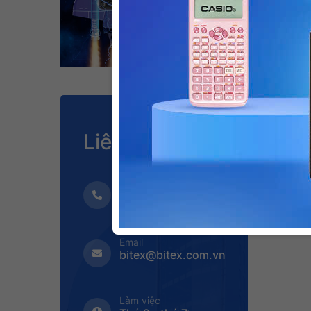
Liên hệ
Hotline
1900 2152
Email
bitex@bitex.com.vn
Làm việc