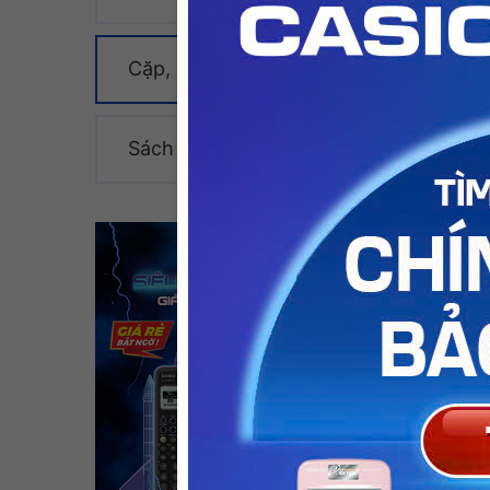
Cặp, Ba lô
Sách