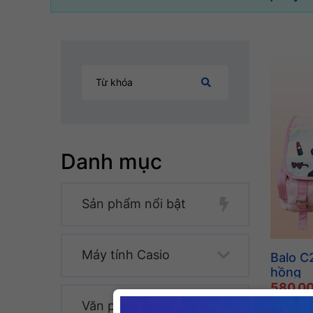
Danh mục
Sản phẩm nổi bật
Máy tính Casio
Balo C
hồng
580.0
Văn phòng phẩm