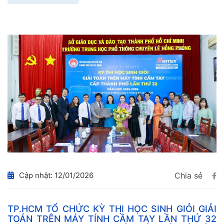
Cập nhật: 12/01/2026
Chia sẻ
TP.HCM TỔ CHỨC KỲ THI HỌC SINH GIỎI GIẢI
TOÁN TRÊN MÁY TÍNH CẦM TAY LẦN THỨ 32