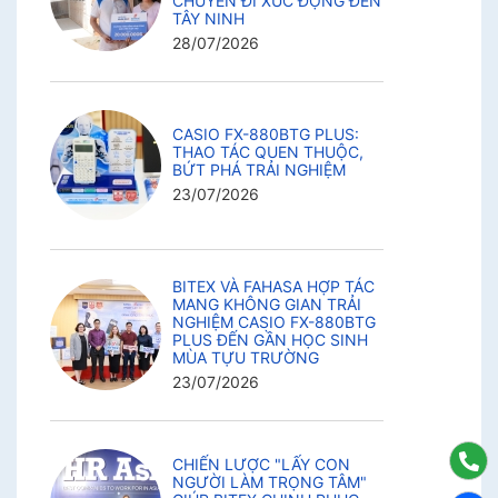
CHUYẾN ĐI XÚC ĐỘNG ĐẾN
TÂY NINH
28/07/2026
CASIO FX-880BTG PLUS:
THAO TÁC QUEN THUỘC,
BỨT PHÁ TRẢI NGHIỆM
23/07/2026
BITEX VÀ FAHASA HỢP TÁC
MANG KHÔNG GIAN TRẢI
NGHIỆM CASIO FX-880BTG
PLUS ĐẾN GẦN HỌC SINH
MÙA TỰU TRƯỜNG
23/07/2026
CHIẾN LƯỢC "LẤY CON
NGƯỜI LÀM TRỌNG TÂM"