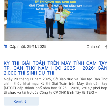
Cập nhật: 29/11/2025
Chia sẻ
KỲ THI GIẢI TOÁN TRÊN MÁY TÍNH CẦM TAY
TP. CẦN THƠ NĂM HỌC 2025 - 2026: GẦN
2.000 THÍ SINH DỰ THI
Ngày 29 tháng 11 năm 2025, Sở Giáo dục và Đào tạo Cần Thơ
chính thức khai mạc Kỳ thi Giải Toán trên Máy tính cầm tay
(MTCT) cấp thành phố năm học 2025 – 2026, với sự phối hợp
tổ chức và tài trợ của Công ty CP XNK Bình Tây (BITEX) –
Xem thêm