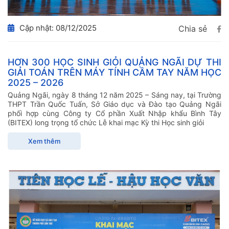
Cập nhật: 08/12/2025
Chia sẻ
HƠN 300 HỌC SINH GIỎI QUẢNG NGÃI DỰ THI
GIẢI TOÁN TRÊN MÁY TÍNH CẦM TAY NĂM HỌC
2025 – 2026
Quảng Ngãi, ngày 8 tháng 12 năm 2025 – Sáng nay, tại Trường
THPT Trần Quốc Tuấn, Sở Giáo dục và Đào tạo Quảng Ngãi
phối hợp cùng Công ty Cổ phần Xuất Nhập khẩu Bình Tây
(BITEX) long trọng tổ chức Lễ khai mạc Kỳ thi Học sinh giỏi
Xem thêm