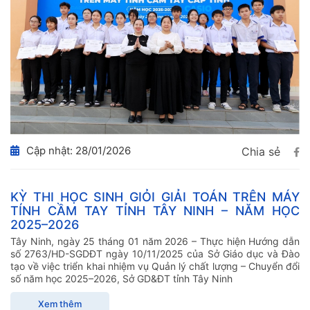
Cập nhật: 28/01/2026
Chia sẻ
KỲ THI HỌC SINH GIỎI GIẢI TOÁN TRÊN MÁY
TÍNH CẦM TAY TỈNH TÂY NINH – NĂM HỌC
2025–2026
Tây Ninh, ngày 25 tháng 01 năm 2026 – Thực hiện Hướng dẫn
số 2763/HD-SGDĐT ngày 10/11/2025 của Sở Giáo dục và Đào
tạo về việc triển khai nhiệm vụ Quản lý chất lượng – Chuyển đổi
số năm học 2025–2026, Sở GD&ĐT tỉnh Tây Ninh
Xem thêm