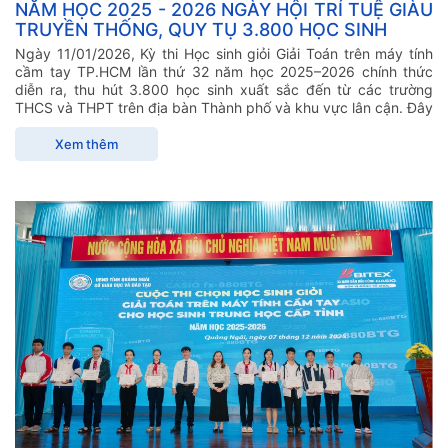
NĂM HỌC 2025 - 2026 NGÀY HỘI TRÍ TUỆ GIÀU
TRUYỀN THỐNG, QUY TỤ 3.800 HỌC SINH
Ngày 11/01/2026, Kỳ thi Học sinh giỏi Giải Toán trên máy tính
cầm tay TP.HCM lần thứ 32 năm học 2025–2026 chính thức
diễn ra, thu hút 3.800 học sinh xuất sắc đến từ các trường
THCS và THPT trên địa bàn Thành phố và khu vực lân cận. Đây
Xem thêm