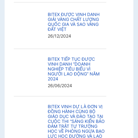
BITEX ĐƯỢC VINH DANH
GIẢI VÀNG CHẤT LƯỢNG
QUỐC GIA VÀ SAO VÀNG
ĐẤT VIỆT
26/12/2024
BITEX TIẾP TỤC ĐƯỢC
VINH DANH “DOANH
NGHIỆP TIÊU BIỂU VÌ
NGƯỜI LAO ĐỘNG” NĂM
2024
26/06/2024
BITEX VINH DỰ LÀ ĐƠN VỊ
ĐỒNG HÀNH CÙNG BỘ
GIÁO DỤC VÀ ĐÀO TẠO TẠI
CUỘC THI “SÁNG KIẾN BẢO
ĐẢM TRẬT TỰ TRƯỜNG
HỌC VỀ PHÒNG NGỪA BẠO
LỰC HỌC ĐƯỜNG VÀ LAO