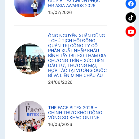
GIÚP BITEX CHINH PHỤC
HR ASIA AWARDS 2026
15/07/2026
ÔNG NGUYỄN XUÂN DŨNG
- CHỦ TỊCH HỘI ĐỒNG
QUẢN TRỊ CÔNG TY CỔ
PHẦN XUẤT NHẬP KHẨU
BÌNH TÂY (BITEX) THAM GIA
CHƯƠNG TRÌNH XÚC TIẾN
ĐẦU TƯ, THƯƠNG MẠI,
HỢP TÁC TẠI VƯƠNG QUỐC
BỈ VÀ LIÊN MINH CHÂU ÂU
24/06/2026
THE FACE BITEX 2026 –
CHÍNH THỨC KHỞI ĐỘNG
VÒNG SƠ KHẢO ONLINE
16/06/2026