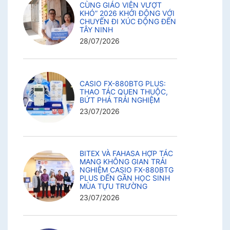
CÙNG GIÁO VIÊN VƯỢT
KHÓ” 2026 KHỞI ĐỘNG VỚI
CHUYẾN ĐI XÚC ĐỘNG ĐẾN
TÂY NINH
28/07/2026
CASIO FX-880BTG PLUS:
THAO TÁC QUEN THUỘC,
BỨT PHÁ TRẢI NGHIỆM
23/07/2026
BITEX VÀ FAHASA HỢP TÁC
MANG KHÔNG GIAN TRẢI
NGHIỆM CASIO FX-880BTG
PLUS ĐẾN GẦN HỌC SINH
MÙA TỰU TRƯỜNG
23/07/2026