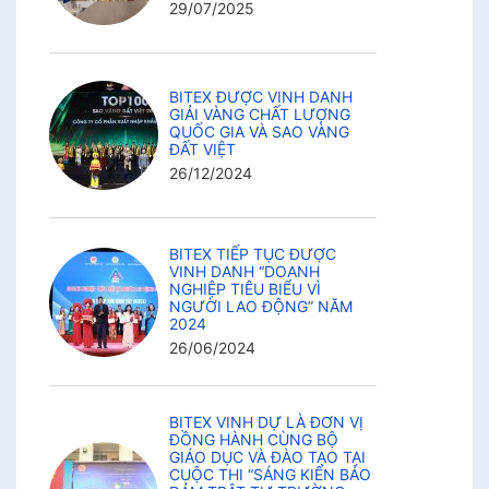
29/07/2025
BITEX ĐƯỢC VINH DANH
GIẢI VÀNG CHẤT LƯỢNG
QUỐC GIA VÀ SAO VÀNG
ĐẤT VIỆT
26/12/2024
BITEX TIẾP TỤC ĐƯỢC
VINH DANH “DOANH
NGHIỆP TIÊU BIỂU VÌ
NGƯỜI LAO ĐỘNG” NĂM
2024
26/06/2024
BITEX VINH DỰ LÀ ĐƠN VỊ
ĐỒNG HÀNH CÙNG BỘ
GIÁO DỤC VÀ ĐÀO TẠO TẠI
CUỘC THI “SÁNG KIẾN BẢO