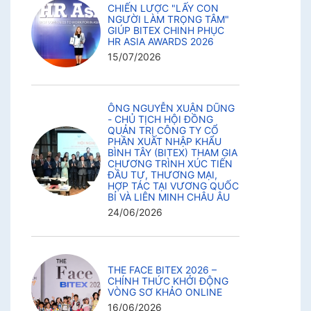
CHIẾN LƯỢC "LẤY CON
NGƯỜI LÀM TRỌNG TÂM"
GIÚP BITEX CHINH PHỤC
HR ASIA AWARDS 2026
15/07/2026
ÔNG NGUYỄN XUÂN DŨNG
- CHỦ TỊCH HỘI ĐỒNG
QUẢN TRỊ CÔNG TY CỔ
PHẦN XUẤT NHẬP KHẨU
BÌNH TÂY (BITEX) THAM GIA
CHƯƠNG TRÌNH XÚC TIẾN
ĐẦU TƯ, THƯƠNG MẠI,
HỢP TÁC TẠI VƯƠNG QUỐC
BỈ VÀ LIÊN MINH CHÂU ÂU
24/06/2026
THE FACE BITEX 2026 –
CHÍNH THỨC KHỞI ĐỘNG
VÒNG SƠ KHẢO ONLINE
16/06/2026