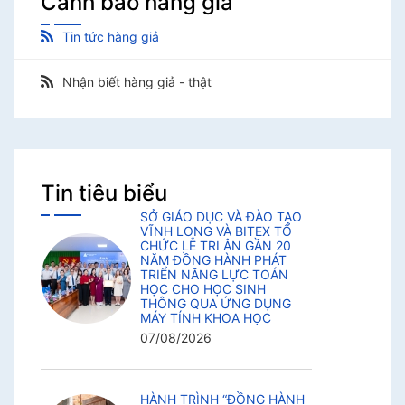
Cảnh báo hàng giả
Tin tức hàng giả
Nhận biết hàng giả - thật
Tin tiêu biểu
SỞ GIÁO DỤC VÀ ĐÀO TẠO
VĨNH LONG VÀ BITEX TỔ
CHỨC LỄ TRI ÂN GẦN 20
NĂM ĐỒNG HÀNH PHÁT
TRIỂN NĂNG LỰC TOÁN
HỌC CHO HỌC SINH
THÔNG QUA ỨNG DỤNG
MÁY TÍNH KHOA HỌC
07/08/2026
HÀNH TRÌNH “ĐỒNG HÀNH