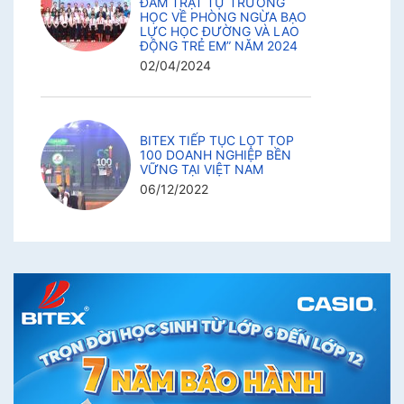
ĐẢM TRẬT TỰ TRƯỜNG
HỌC VỀ PHÒNG NGỪA BẠO
LỰC HỌC ĐƯỜNG VÀ LAO
ĐỘNG TRẺ EM” NĂM 2024
02/04/2024
BITEX TIẾP TỤC LỌT TOP
100 DOANH NGHIỆP BỀN
VỮNG TẠI VIỆT NAM
06/12/2022