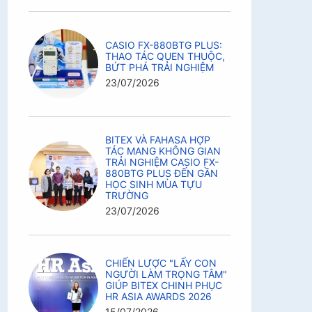
CASIO FX-880BTG PLUS:
THAO TÁC QUEN THUỘC,
BỨT PHÁ TRẢI NGHIỆM
23/07/2026
BITEX VÀ FAHASA HỢP
TÁC MANG KHÔNG GIAN
TRẢI NGHIỆM CASIO FX-
880BTG PLUS ĐẾN GẦN
HỌC SINH MÙA TỰU
TRƯỜNG
23/07/2026
CHIẾN LƯỢC "LẤY CON
NGƯỜI LÀM TRỌNG TÂM"
GIÚP BITEX CHINH PHỤC
HR ASIA AWARDS 2026
15/07/2026