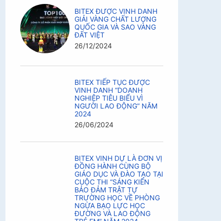
BITEX ĐƯỢC VINH DANH
GIẢI VÀNG CHẤT LƯỢNG
QUỐC GIA VÀ SAO VÀNG
ĐẤT VIỆT
26/12/2024
BITEX TIẾP TỤC ĐƯỢC
VINH DANH “DOANH
NGHIỆP TIÊU BIỂU VÌ
NGƯỜI LAO ĐỘNG” NĂM
2024
26/06/2024
BITEX VINH DỰ LÀ ĐƠN VỊ
ĐỒNG HÀNH CÙNG BỘ
GIÁO DỤC VÀ ĐÀO TẠO TẠI
CUỘC THI “SÁNG KIẾN
BẢO ĐẢM TRẬT TỰ
TRƯỜNG HỌC VỀ PHÒNG
NGỪA BẠO LỰC HỌC
ĐƯỜNG VÀ LAO ĐỘNG