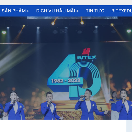
SẢN PHẨM
DỊCH VỤ HẬU MÃI
TIN TỨC
BITEXED