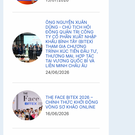
ÔNG NGUYỄN XUÂN
DŨNG - CHỦ TỊCH HỘI
ĐỒNG QUẢN TRỊ CÔNG
TY CỔ PHẦN XUẤT NHẬP
KHẨU BÌNH TÂY (BITEX)
THAM GIA CHƯƠNG
TRÌNH XÚC TIẾN ĐẦU TƯ,
THƯƠNG MẠI, HỢP TÁC
TẠI VƯƠNG QUỐC BỈ VÀ
LIÊN MINH CHÂU ÂU
24/06/2026
THE FACE BITEX 2026 –
CHÍNH THỨC KHỞI ĐỘNG
VÒNG SƠ KHẢO ONLINE
16/06/2026