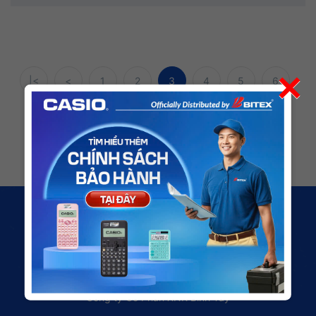
×
|<
<
1
2
3
4
5
6
7
8
>
>|
Công ty Cổ Phần XNK Bình Tây