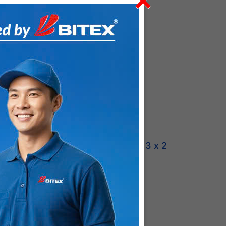
×
 x 2
Giấy ghi chú Officetex 3 x 2
màu vàng dạ quang
8.500 VNĐ