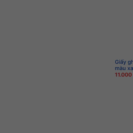
Giấy gh
màu x
11.000