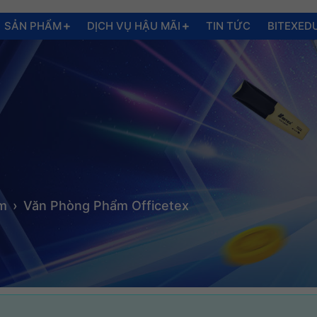
SẢN PHẨM
DỊCH VỤ HẬU MÃI
TIN TỨC
BITEXED
ẩm
Văn Phòng Phẩm Officetex