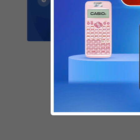
Thứ 2 - thứ 7:
8:00 - 17:00
(trừ các ngày thứ 7
giữa tháng)
Giấy gh
màu h
8.000