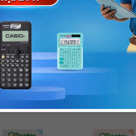
i chú Officetex 3 x 2
Giấy ghi chú Officetex 3
ồng
màu vàng
 VNĐ
11.000 VNĐ