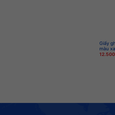
Giấy gh
màu xa
12.50