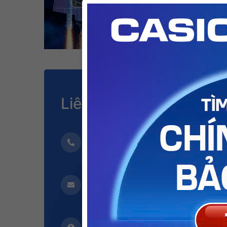
Liên hệ
Hotline
1900 2152
Giấy gh
màu đỏ
8.500
Email
bitex@bitex.com.vn
Làm việc