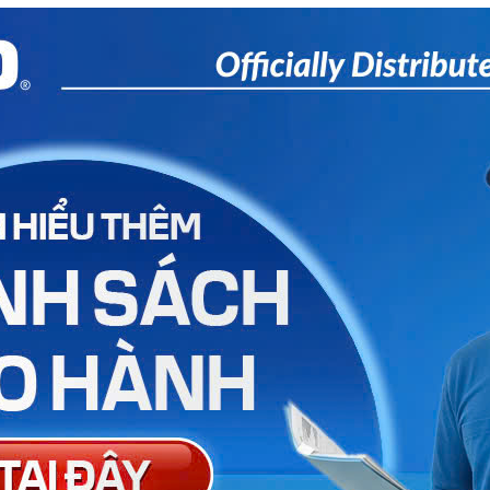
i chú Officetex 3 x 2
Giấy ghi chú Officetex 3
 dạ quang
màu hồng dạ quang
 VNĐ
8.500 VNĐ