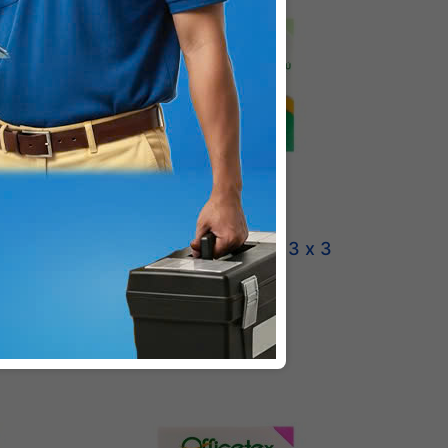
 x 3
Giấy ghi chú Officetex 3 x 3
màu xanh lá
11.000 VNĐ