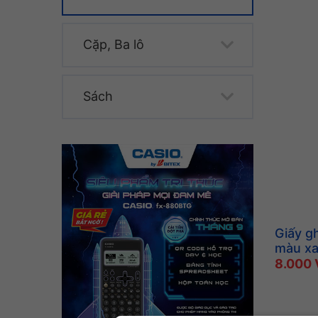
Cặp, Ba lô
Sách
Giấy gh
màu x
8.000