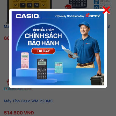
×
Máy tính CASIO WM-320MT
Máy Tính Casio WD-220MS
605.000 VNĐ
674.300 VNĐ
Máy Tính Casio WM-220MS
514.800 VNĐ