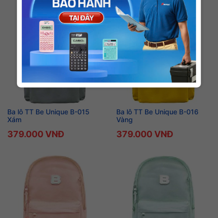
Ba lô TT Be Unique B-015
Ba lô TT Be Unique B-016
Xám
Vàng
379.000 VNĐ
379.000 VNĐ