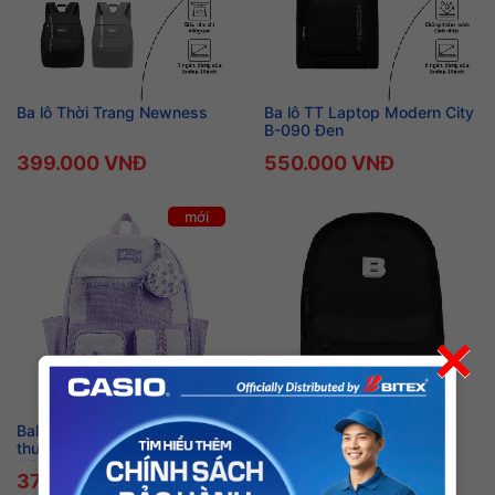
Ba lô Thời Trang Newness
Ba lô TT Laptop Modern City
B-090 Đen
399.000 VNĐ
550.000 VNĐ
mới
×
Balo thời trang Mix & Match
Ba lô TT Be Unique B-014
thương hiệu Bitex dành cho
Đen
Nữ
379.000 VNĐ
379.000 VNĐ