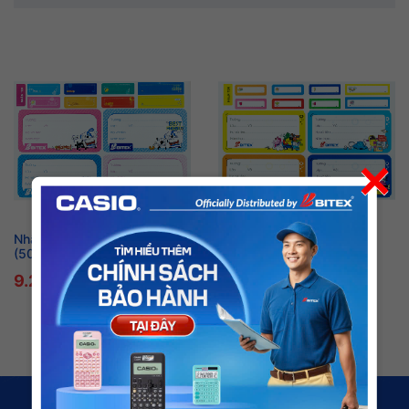
×
Nhãn vở Best Friend LB04
Nhãn vở School Bus LB05
(50 xấp/hộp)
(50 xấp/hộp)
9.200 VNĐ
9.200 VNĐ