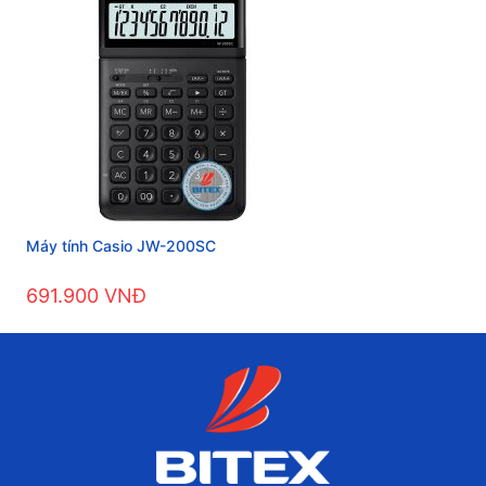
Máy tính Casio JW-200SC
691.900 VNĐ