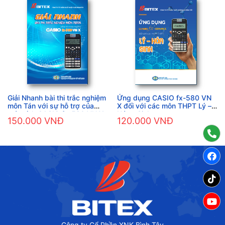
Giải Nhanh bài thi trắc nghiệm
Ứng dụng CASIO fx-580 VN
môn Tán với sự hỗ trợ của
X đối với các môn THPT Lý –
máy tính CASIO fx-580 VN X
Hóa - Sinh
150.000 VNĐ
120.000 VNĐ
Công ty Cổ Phần XNK Bình Tây