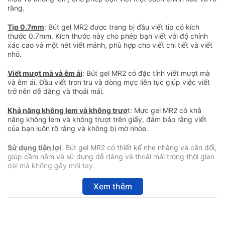
ràng.
Tip 0.7mm
: Bút gel MR2 được trang bị đầu viết tip có kích
thước 0.7mm. Kích thước này cho phép bạn viết với độ chính
xác cao và một nét viết mảnh, phù hợp cho viết chi tiết và viết
nhỏ.
Viết mượt mà và êm ái
: Bút gel MR2 có đặc tính viết mượt mà
và êm ái. Đầu viết trơn tru và dòng mực liên tục giúp việc viết
trở nên dễ dàng và thoải mái.
Khả năng không lem và không trượ
t: Mực gel MR2 có khả
năng không lem và không trượt trên giấy, đảm bảo rằng viết
của bạn luôn rõ ràng và không bị mờ nhòe.
Sử dụng tiện lợi
: Bút gel MR2 có thiết kế nhẹ nhàng và cân đối,
giúp cầm nắm và sử dụng dễ dàng và thoải mái trong thời gian
dài mà không gây mỏi tay.
Xem thêm