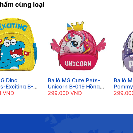
hẩm cùng loại
MG Dino
Ba lô MG Cute Pets-
Ba lô M
s-Exciting B-
Unicorn B-019 Hồng
Pommy 
àng
nhạt
1 VNĐ
299.000 VNĐ
299.00