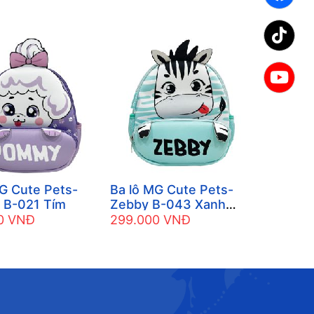
G Cute Pets-
Ba lô MG Cute Pets-
Ba lô M
B-021 Tím
Zebby B-043 Xanh
Pippy B
ngọc
0 VNĐ
299.000 VNĐ
299.00