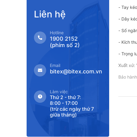
- Tay kéo
Liên hệ
- Dây ké
- Số ngăn
Hotline
1900 2152
- Kích t
(phím số 2)
- Trọng 
Email
Xuất xứ:
bitex@bitex.com.vn
Bảo hành
Làm việc
Thứ 2 - thứ 7:
8:00 - 17:00
(trừ các ngày thứ 7
giữa tháng)