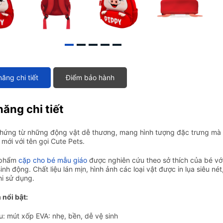
năng chi tiết
Điểm bảo hành
năng chi tiết
hứng từ những động vật dễ thương, mang hình tượng đặc trưng mà c
mới với tên gọi Cute Pets.
 phẩm
cặp cho bé mẫu giáo
được nghiên cứu theo sở thích của bé với 
 sinh động. Chất liệu lán mịn, hình ảnh các loại vật được in lụa siêu 
hi sử dụng.
 nổi bật:
ệu: mút xốp EVA: nhẹ, bền, dễ vệ sinh