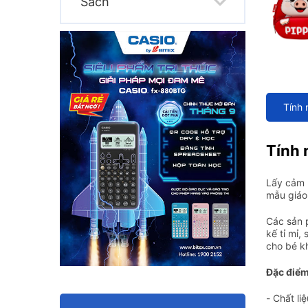
Sách
Tính 
Tính 
Lấy cảm 
mẫu giáo 
Các sản
kế tỉ mỉ,
cho bé k
Đặc điểm
- Chất li