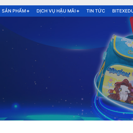
SẢN PHẨM
DỊCH VỤ HẬU MÃI
TIN TỨC
BITEXED